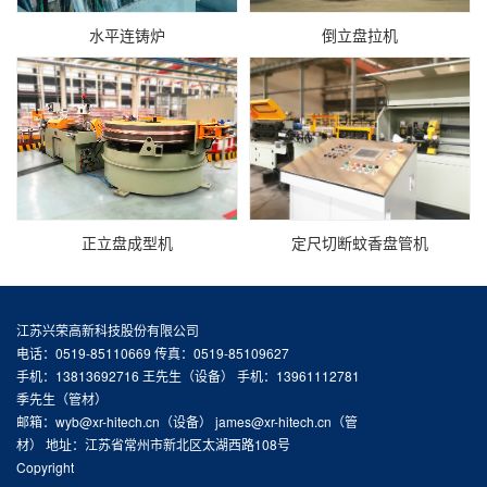
水平连铸炉
倒立盘拉机
正立盘成型机
定尺切断蚊香盘管机
江苏兴荣高新科技股份有限公司
电话：0519-85110669 传真：0519-85109627
手机：13813692716 王先生（设备） 手机：13961112781
季先生（管材）
邮箱：wyb@xr-hitech.cn（设备） james@xr-hitech.cn（管
材） 地址：江苏省常州市新北区太湖西路108号
Copyright