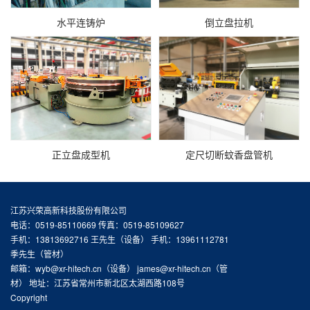
水平连铸炉
倒立盘拉机
正立盘成型机
定尺切断蚊香盘管机
江苏兴荣高新科技股份有限公司
电话：0519-85110669 传真：0519-85109627
手机：13813692716 王先生（设备） 手机：13961112781
季先生（管材）
邮箱：wyb@xr-hitech.cn（设备） james@xr-hitech.cn（管
材） 地址：江苏省常州市新北区太湖西路108号
Copyright