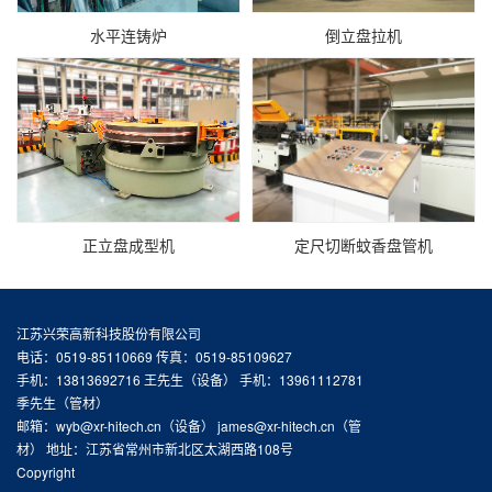
水平连铸炉
倒立盘拉机
正立盘成型机
定尺切断蚊香盘管机
江苏兴荣高新科技股份有限公司
电话：0519-85110669 传真：0519-85109627
手机：13813692716 王先生（设备） 手机：13961112781
季先生（管材）
邮箱：wyb@xr-hitech.cn（设备） james@xr-hitech.cn（管
材） 地址：江苏省常州市新北区太湖西路108号
Copyright