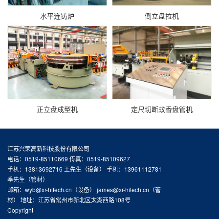
水平连铸炉
倒立盘拉机
正立盘成型机
定尺切断蚊香盘管机
江苏兴荣高新科技股份有限公司
电话：0519-85110669 传真：0519-85109627
手机：13813692716 王先生（设备） 手机：13961112781
季先生（管材）
邮箱：wyb@xr-hitech.cn（设备） james@xr-hitech.cn（管
材） 地址：江苏省常州市新北区太湖西路108号
Copyright