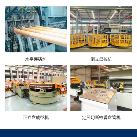
水平连铸炉
倒立盘拉机
正立盘成型机
定尺切断蚊香盘管机