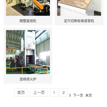
精整复绕机
定尺切断蚊香盘管机
连续退火炉
首页
上一页
1
2
3
下一页
末页